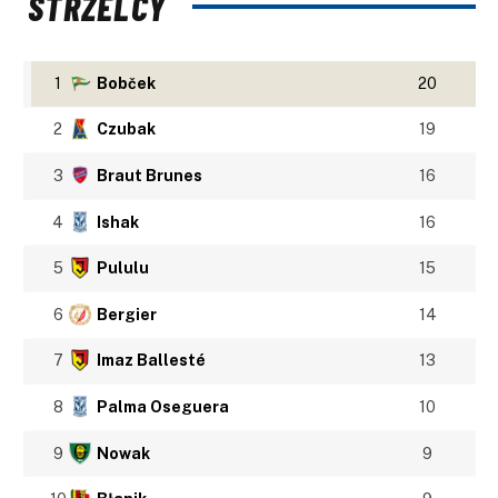
STRZELCY
1
Bobček
20
2
Czubak
19
3
Braut Brunes
16
4
Ishak
16
5
Pululu
15
6
Bergier
14
7
Imaz Ballesté
13
8
Palma Oseguera
10
9
Nowak
9