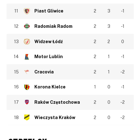
11
Piast Gliwice
2
3
-1
12
Radomiak Radom
2
3
-1
13
Widzew Łódź
2
2
0
14
Motor Lublin
2
1
-1
15
Cracovia
2
1
-2
16
Korona Kielce
1
0
-1
17
Raków Częstochowa
2
0
-2
18
Wieczysta Kraków
2
0
-2