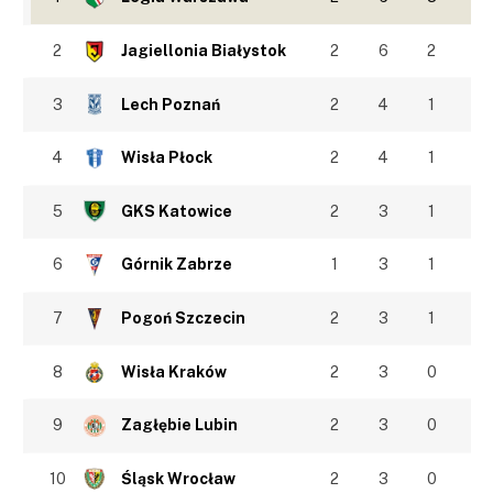
2
Jagiellonia Białystok
2
6
2
3
Lech Poznań
2
4
1
4
Wisła Płock
2
4
1
5
GKS Katowice
2
3
1
6
Górnik Zabrze
1
3
1
7
Pogoń Szczecin
2
3
1
8
Wisła Kraków
2
3
0
9
Zagłębie Lubin
2
3
0
10
Śląsk Wrocław
2
3
0