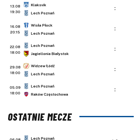
Klaksvik
13.08
:
19:30
Lech Poznań
Wisła Płock
16.08
:
20:15
Lech Poznań
Lech Poznań
22.08
:
18:00
Jagiellonia Białystok
Widzew Łódź
29.08
:
18:00
Lech Poznań
Lech Poznań
05.09
:
18:00
Raków Częstochowa
OSTATNIE MECZE
Lech Poznań
06.08