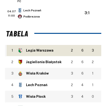
Lech Poznań
04.07
3:1
11:00
Podbrezova
TABELA
1
Legia Warszawa
2
6
3
2
Jagiellonia Białystok
2
6
2
3
Wisła Kraków
3
6
1
4
Lech Poznań
2
4
1
5
Wisła Płock
3
4
0