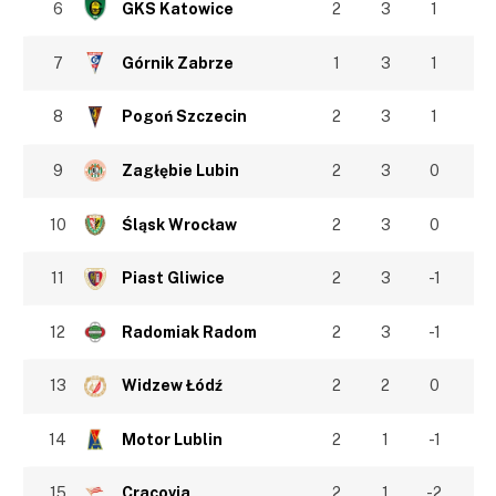
6
GKS Katowice
2
3
1
7
Górnik Zabrze
1
3
1
8
Pogoń Szczecin
2
3
1
9
Zagłębie Lubin
2
3
0
10
Śląsk Wrocław
2
3
0
11
Piast Gliwice
2
3
-1
12
Radomiak Radom
2
3
-1
13
Widzew Łódź
2
2
0
14
Motor Lublin
2
1
-1
15
Cracovia
2
1
-2