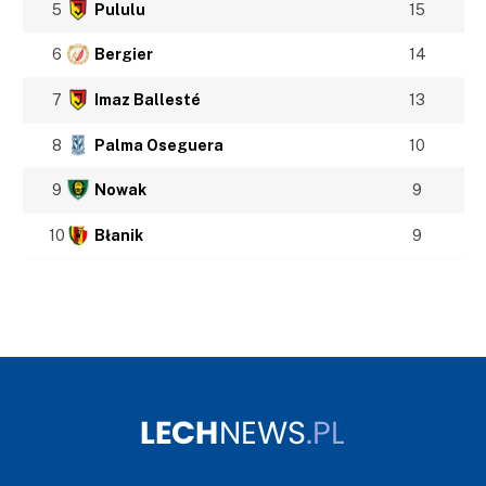
5
Pululu
15
6
Bergier
14
7
Imaz Ballesté
13
8
Palma Oseguera
10
9
Nowak
9
10
Błanik
9