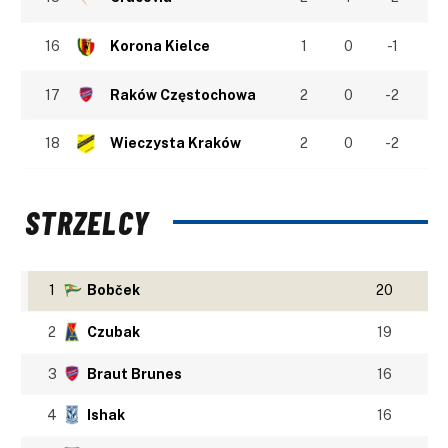
16
Korona Kielce
1
0
-1
17
Raków Częstochowa
2
0
-2
18
Wieczysta Kraków
2
0
-2
STRZELCY
1
Bobček
20
2
Czubak
19
3
Braut Brunes
16
4
Ishak
16