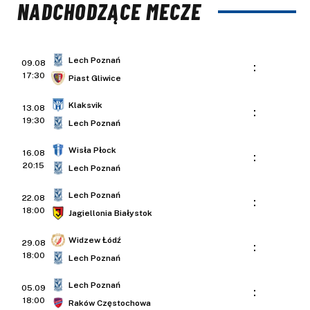
NADCHODZĄCE MECZE
Lech Poznań
09.08
:
17:30
Piast Gliwice
Klaksvik
13.08
:
19:30
Lech Poznań
Wisła Płock
16.08
:
20:15
Lech Poznań
Lech Poznań
22.08
:
18:00
Jagiellonia Białystok
Widzew Łódź
29.08
:
18:00
Lech Poznań
Lech Poznań
05.09
:
18:00
Raków Częstochowa