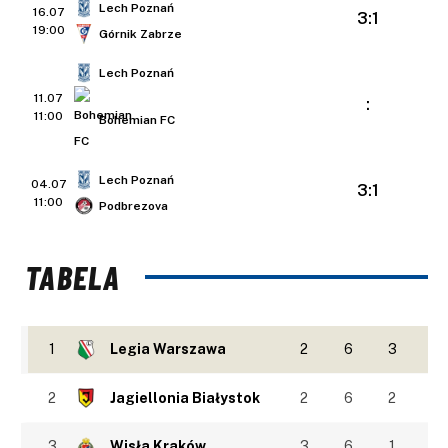
Lech Poznań
16.07
3:1
19:00
Górnik Zabrze
Lech Poznań
11.07
:
11:00
Bohemian FC
Lech Poznań
04.07
3:1
11:00
Podbrezova
TABELA
1
Legia Warszawa
2
6
3
2
Jagiellonia Białystok
2
6
2
3
Wisła Kraków
3
6
1