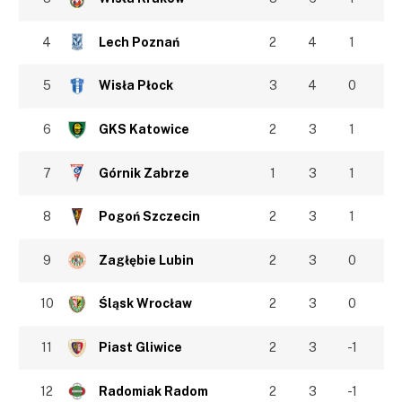
4
Lech Poznań
2
4
1
5
Wisła Płock
3
4
0
6
GKS Katowice
2
3
1
7
Górnik Zabrze
1
3
1
8
Pogoń Szczecin
2
3
1
9
Zagłębie Lubin
2
3
0
10
Śląsk Wrocław
2
3
0
11
Piast Gliwice
2
3
-1
12
Radomiak Radom
2
3
-1