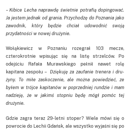
– Kibice Lecha naprawdę świetnie potrafią dopingować.
Ja jestem jednak od grania. Przychodzę do Poznania jako
zawodnik, który będzie chciał udowodnić swoją
przydatności w nowej drużynie.
Wołąkiewicz w Poznaniu rozegrał 103 mecze,
czterokrotnie wpisując się na listę strzelców. Po
odejściu Rafała Murawskiego pełnił nawet rolę
kapitana zespołu –
Dzię­kuję za zaufa­nie tre­nera i dru­
żyny. To miłe zasko­cze­nie, ale można powie­dzieć, ze
byłem w trójce kapi­ta­nów w poprzed­niej run­dzie i mam
nadzieję, że w jakimś stop­niu będę mógł pomóc tej
drużynie.
Gdzie zagra teraz 29-letni stoper? Wiele mówi się o
powrocie do Lechii Gdańsk, ale wszystko wyjaśni się po