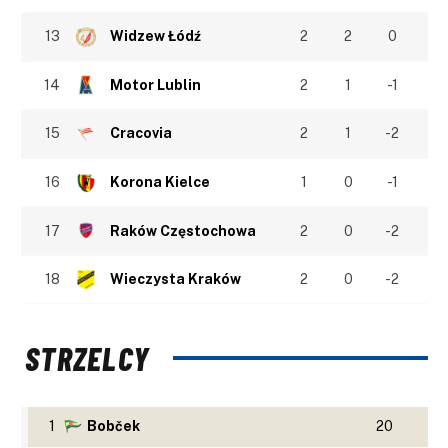
13
Widzew Łódź
2
2
0
14
Motor Lublin
2
1
-1
15
Cracovia
2
1
-2
16
Korona Kielce
1
0
-1
17
Raków Częstochowa
2
0
-2
18
Wieczysta Kraków
2
0
-2
STRZELCY
1
Bobček
20