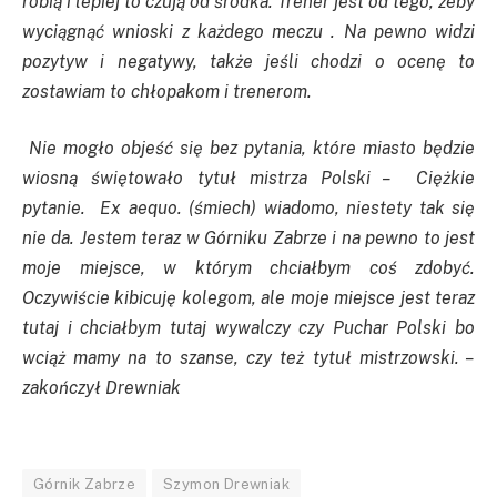
robią i lepiej to czują od środka. Trener jest od tego, żeby
wyciągnąć wnioski z każdego meczu . Na pewno widzi
pozytyw i negatywy, także jeśli chodzi o ocenę to
zostawiam to chłopakom i trenerom.
Nie mogło objeść się bez pytania, które miasto będzie
wiosną świętowało tytuł mistrza Polski –
Ciężkie
pytanie. Ex aequo. (śmiech) wiadomo, niestety tak się
nie da. Jestem teraz w Górniku Zabrze i na pewno to jest
moje miejsce, w którym chciałbym coś zdobyć.
Oczywiście kibicuję kolegom, ale moje miejsce jest teraz
tutaj i chciałbym tutaj wywalczy czy Puchar Polski bo
wciąż mamy na to szanse, czy też tytuł mistrzowski. –
zakończył Drewniak
Górnik Zabrze
Szymon Drewniak