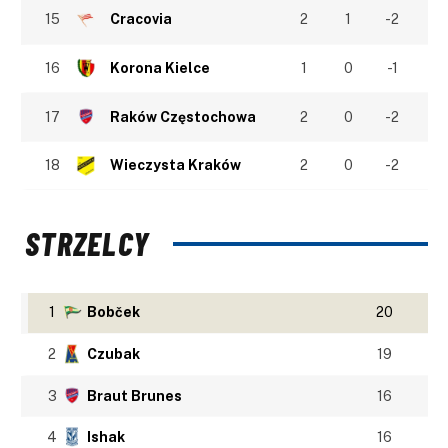
15
Cracovia
2
1
-2
16
Korona Kielce
1
0
-1
17
Raków Częstochowa
2
0
-2
18
Wieczysta Kraków
2
0
-2
STRZELCY
1
Bobček
20
2
Czubak
19
3
Braut Brunes
16
4
Ishak
16