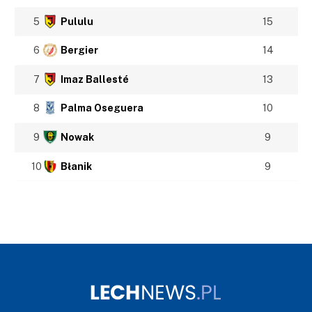
5
Pululu
15
6
Bergier
14
7
Imaz Ballesté
13
8
Palma Oseguera
10
9
Nowak
9
10
Błanik
9