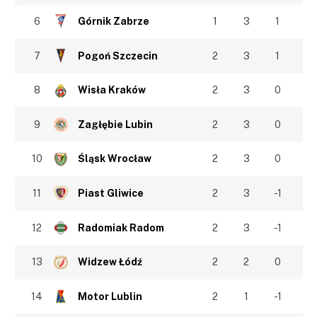
6
Górnik Zabrze
1
3
1
7
Pogoń Szczecin
2
3
1
8
Wisła Kraków
2
3
0
9
Zagłębie Lubin
2
3
0
10
Śląsk Wrocław
2
3
0
11
Piast Gliwice
2
3
-1
12
Radomiak Radom
2
3
-1
13
Widzew Łódź
2
2
0
14
Motor Lublin
2
1
-1