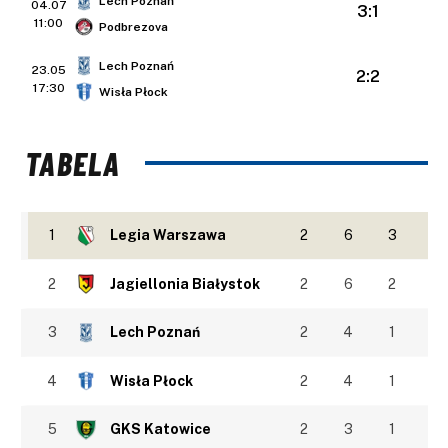
Lech Poznań
04.07
3:1
11:00
Podbrezova
Lech Poznań
23.05
2:2
17:30
Wisła Płock
TABELA
1
Legia Warszawa
2
6
3
2
Jagiellonia Białystok
2
6
2
3
Lech Poznań
2
4
1
4
Wisła Płock
2
4
1
5
GKS Katowice
2
3
1