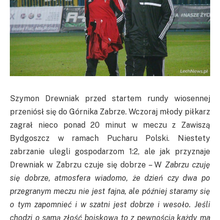
Szymon Drewniak przed startem rundy wiosennej
przeniósł się do Górnika Zabrze. Wczoraj młody piłkarz
zagrał nieco ponad 20 minut w meczu z Zawiszą
Bydgoszcz w ramach Pucharu Polski. Niestety
zabrzanie ulegli gospodarzom 1:2, ale jak przyznaje
Drewniak w Zabrzu czuje się dobrze – W
Zabrzu czuję
się dobrze, atmosfera wiadomo, że dzień czy dwa po
przegranym meczu nie jest fajna, ale później staramy się
o tym zapomnieć i w szatni jest dobrze i wesoło. Jeśli
chodzi o samą złość boiskową to z pewnością każdy ma