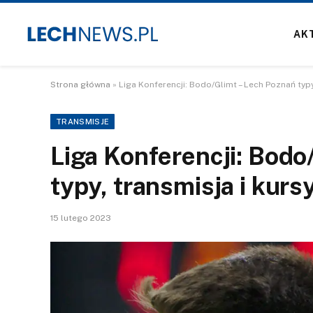
AK
Strona główna
»
Liga Konferencji: Bodo/Glimt – Lech Poznań typy,
TRANSMISJE
Liga Konferencji: Bodo
typy, transmisja i kurs
15 lutego 2023