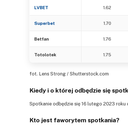
LVBET
1.62
Superbet
1.70
Betfan
1.76
Totolotek
1.75
fot. Lens Strong / Shutterstock.com
Kiedy i o której odbędzie się spot
Spotkanie odbędzie się 16 lutego 2023 roku 
Kto jest faworytem spotkania?