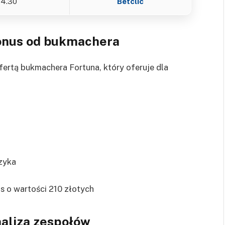
4.30
Betclic
onus od bukmachera
fertą bukmachera Fortuna, który oferuje dla
zyka
s o wartości 210 złotych
aliza zespołów