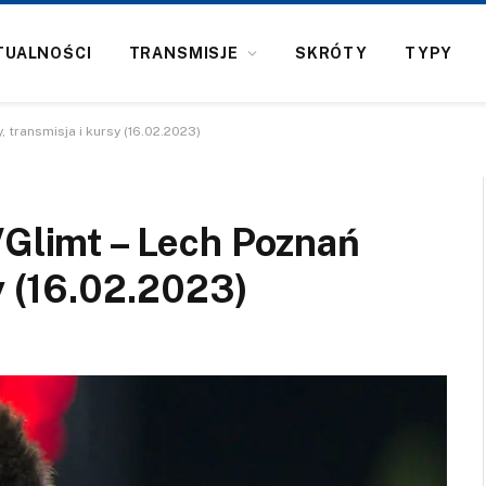
TUALNOŚCI
TRANSMISJE
SKRÓTY
TYPY
 transmisja i kursy (16.02.2023)
/Glimt – Lech Poznań
y (16.02.2023)