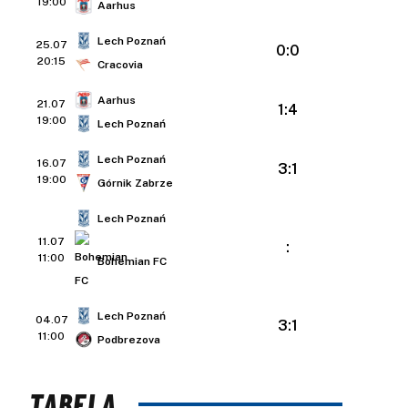
19:00
Aarhus
Lech Poznań
25.07
0:0
20:15
Cracovia
Aarhus
21.07
1:4
19:00
Lech Poznań
Lech Poznań
16.07
3:1
19:00
Górnik Zabrze
Lech Poznań
11.07
:
11:00
Bohemian FC
Lech Poznań
04.07
3:1
11:00
Podbrezova
TABELA