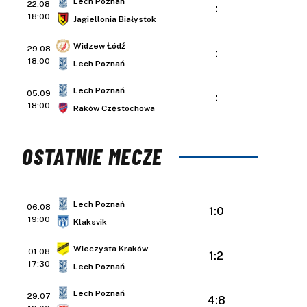
Lech Poznań
22.08
:
18:00
Jagiellonia Białystok
Widzew Łódź
29.08
:
18:00
Lech Poznań
Lech Poznań
05.09
:
18:00
Raków Częstochowa
OSTATNIE MECZE
Lech Poznań
06.08
1:0
19:00
Klaksvik
Wieczysta Kraków
01.08
1:2
17:30
Lech Poznań
Lech Poznań
29.07
4:8