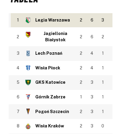
1
Legia Warszawa
2
6
3
Jagiellonia
2
2
6
2
Białystok
3
Lech Poznań
2
4
1
4
Wisła Płock
2
4
1
5
GKS Katowice
2
3
1
6
Górnik Zabrze
1
3
1
7
Pogoń Szczecin
2
3
1
8
Wisła Kraków
2
3
0