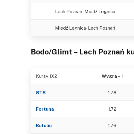
Lech Poznań- Miedź Legnica
Miedź Legnica- Lech Poznań
Bodo/Glimt – Lech Poznań
k
Kursy 1X2
Wygra – 1
STS
1.78
Fortuna
1.72
Betclic
1.76