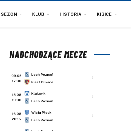
SEZON
KLUB
HISTORIA
KIBICE
NADCHODZĄCE MECZE
Lech Poznań
09.08
:
17:30
Piast Gliwice
Klaksvik
13.08
:
19:30
Lech Poznań
Wisła Płock
16.08
:
20:15
Lech Poznań