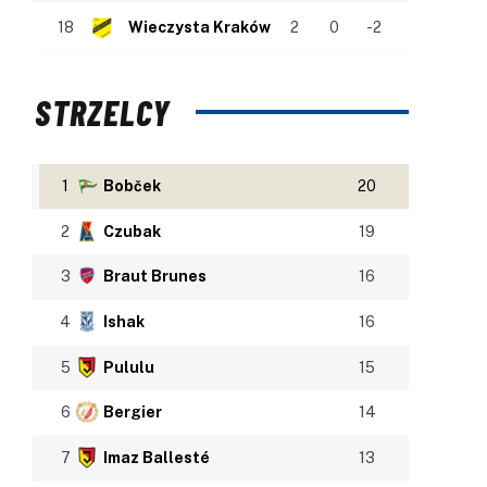
18
Wieczysta Kraków
2
0
-2
STRZELCY
1
Bobček
20
2
Czubak
19
3
Braut Brunes
16
4
Ishak
16
5
Pululu
15
6
Bergier
14
7
Imaz Ballesté
13