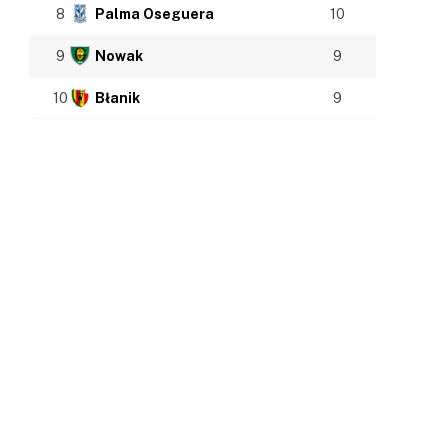
8
Palma Oseguera
10
9
Nowak
9
10
Błanik
9