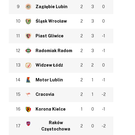
9
Zagłębie Lubin
2
3
0
10
Śląsk Wrocław
2
3
0
11
Piast Gliwice
2
3
-1
12
Radomiak Radom
2
3
-1
13
Widzew Łódź
2
2
0
14
Motor Lublin
2
1
-1
15
Cracovia
2
1
-2
16
Korona Kielce
1
0
-1
Raków
17
2
0
-2
Częstochowa