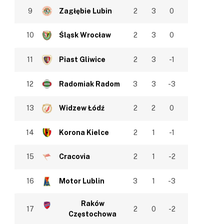
9
Zagłębie Lubin
2
3
0
In
10
Śląsk Wrocław
2
3
0
11
Piast Gliwice
2
3
-1
12
Radomiak Radom
3
3
-3
13
Widzew Łódź
2
2
0
14
Korona Kielce
2
1
-1
15
Cracovia
2
1
-2
16
Motor Lublin
3
1
-3
Raków
17
2
0
-2
Częstochowa