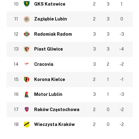
10
GKS Katowice
2
3
1
11
Zagłębie Lubin
2
3
0
12
Radomiak Radom
3
3
-3
13
Piast Gliwice
3
3
-4
14
Cracovia
3
2
-2
15
Korona Kielce
2
1
-1
16
Motor Lublin
3
1
-3
17
Raków Częstochowa
2
0
-2
18
Wieczysta Kraków
2
0
-2