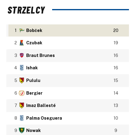
STRZELCY
1
Bobček
20
2
Czubak
19
3
Braut Brunes
16
4
Ishak
16
5
Pululu
15
6
Bergier
14
7
Imaz Ballesté
13
8
Palma Oseguera
10
9
Nowak
9