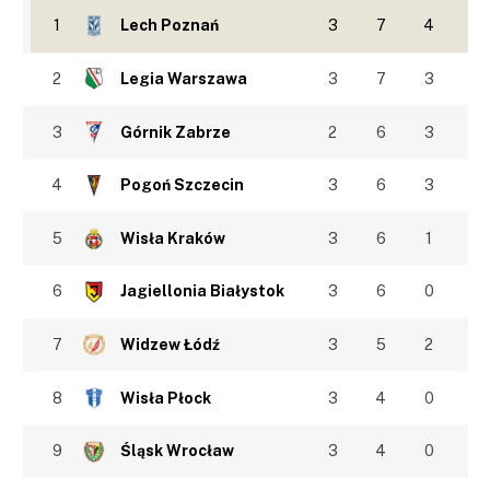
1
Lech Poznań
3
7
4
2
Legia Warszawa
3
7
3
3
Górnik Zabrze
2
6
3
4
Pogoń Szczecin
3
6
3
5
Wisła Kraków
3
6
1
6
Jagiellonia Białystok
3
6
0
7
Widzew Łódź
3
5
2
8
Wisła Płock
3
4
0
9
Śląsk Wrocław
3
4
0