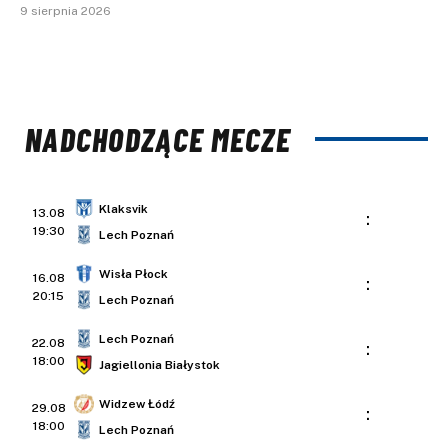
9 sierpnia 2026
NADCHODZĄCE MECZE
Klaksvik
13.08
:
19:30
Lech Poznań
Wisła Płock
16.08
:
20:15
Lech Poznań
Lech Poznań
22.08
:
18:00
Jagiellonia Białystok
Widzew Łódź
29.08
:
18:00
Lech Poznań