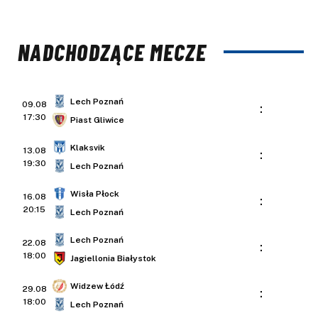
NADCHODZĄCE MECZE
Lech Poznań
09.08
:
17:30
Piast Gliwice
Klaksvik
13.08
:
19:30
Lech Poznań
Wisła Płock
16.08
:
20:15
Lech Poznań
Lech Poznań
22.08
:
18:00
Jagiellonia Białystok
Widzew Łódź
29.08
:
18:00
Lech Poznań