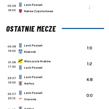
Lech Poznań
05.09
:
18:00
Raków Częstochowa
OSTATNIE MECZE
Lech Poznań
06.08
1:0
19:00
Klaksvik
Wieczysta Kraków
01.08
1:2
17:30
Lech Poznań
Lech Poznań
29.07
4:8
19:00
Aarhus
Lech Poznań
25.07
0:0
20:15
Cracovia
Aarhus