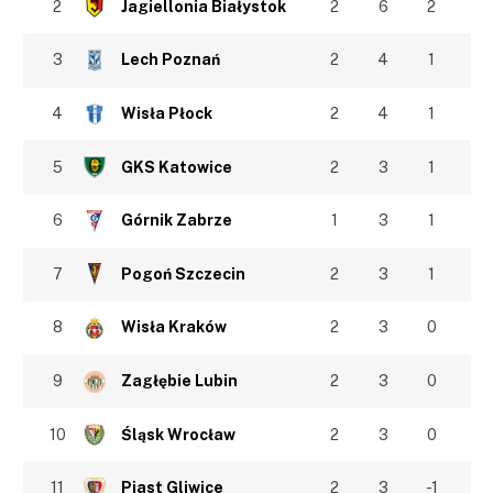
2
Jagiellonia Białystok
2
6
2
3
Lech Poznań
2
4
1
4
Wisła Płock
2
4
1
5
GKS Katowice
2
3
1
6
Górnik Zabrze
1
3
1
7
Pogoń Szczecin
2
3
1
8
Wisła Kraków
2
3
0
9
Zagłębie Lubin
2
3
0
10
Śląsk Wrocław
2
3
0
11
Piast Gliwice
2
3
-1