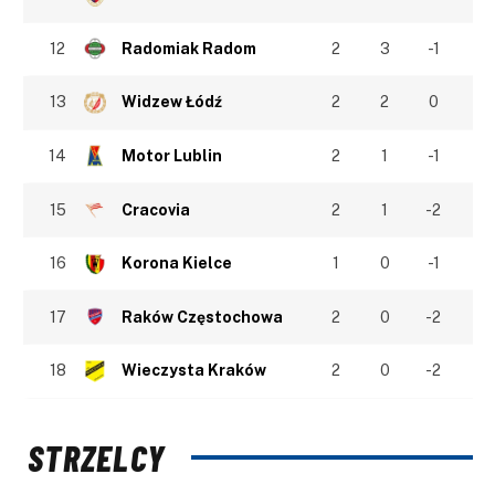
12
Radomiak Radom
2
3
-1
13
Widzew Łódź
2
2
0
14
Motor Lublin
2
1
-1
15
Cracovia
2
1
-2
16
Korona Kielce
1
0
-1
17
Raków Częstochowa
2
0
-2
18
Wieczysta Kraków
2
0
-2
STRZELCY