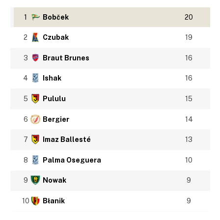
1
Bobček
20
2
Czubak
19
3
Braut Brunes
16
4
Ishak
16
5
Pululu
15
6
Bergier
14
7
Imaz Ballesté
13
8
Palma Oseguera
10
9
Nowak
9
10
Błanik
9