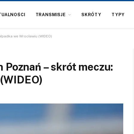
TUALNOŚCI
TRANSMISJE
SKRÓTY
TYPY
 Wpadka we Wrocławiu (WIDEO)
h Poznań – skrót meczu:
 (WIDEO)