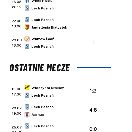
Wisła Płock
16.08
:
20:15
Lech Poznań
Lech Poznań
22.08
:
18:00
Jagiellonia Białystok
Widzew Łódź
29.08
:
18:00
Lech Poznań
OSTATNIE MECZE
Wieczysta Kraków
01.08
1:2
17:30
Lech Poznań
Lech Poznań
29.07
4:8
19:00
Aarhus
Lech Poznań
25.07
0:0