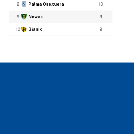
8
Palma Oseguera
10
9
Nowak
9
10
Błanik
9