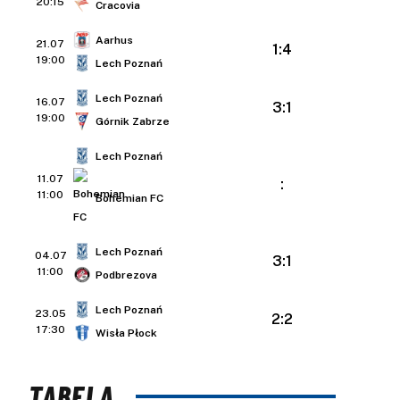
20:15
Cracovia
Aarhus
21.07
1:4
19:00
Lech Poznań
Lech Poznań
16.07
3:1
19:00
Górnik Zabrze
Lech Poznań
11.07
:
11:00
Bohemian FC
Lech Poznań
04.07
3:1
11:00
Podbrezova
Lech Poznań
23.05
2:2
17:30
Wisła Płock
TABELA