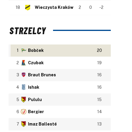
18
Wieczysta Kraków
2
0
-2
STRZELCY
1
Bobček
20
2
Czubak
19
3
Braut Brunes
16
4
Ishak
16
5
Pululu
15
6
Bergier
14
7
Imaz Ballesté
13