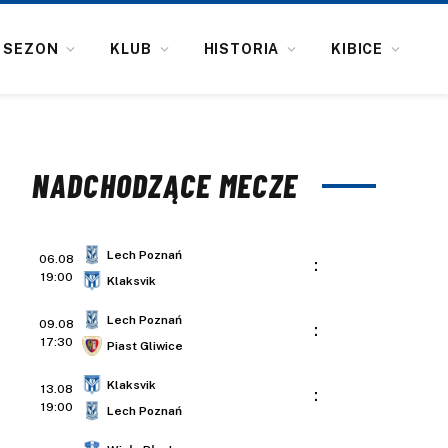
SEZON
KLUB
HISTORIA
KIBICE
NADCHODZĄCE MECZE
Lech Poznań
06.08
:
19:00
Klaksvik
Lech Poznań
09.08
:
17:30
Piast Gliwice
Klaksvik
13.08
:
19:00
Lech Poznań