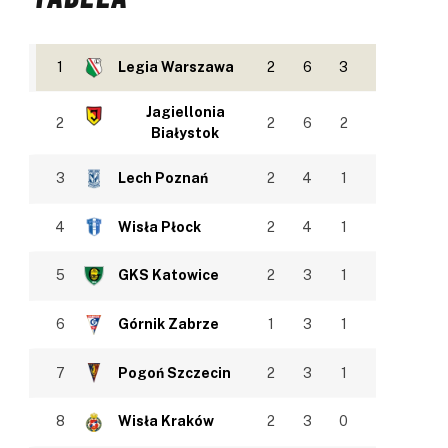
1
Legia Warszawa
2
6
3
Jagiellonia
2
2
6
2
Białystok
3
Lech Poznań
2
4
1
4
Wisła Płock
2
4
1
5
GKS Katowice
2
3
1
6
Górnik Zabrze
1
3
1
7
Pogoń Szczecin
2
3
1
8
Wisła Kraków
2
3
0