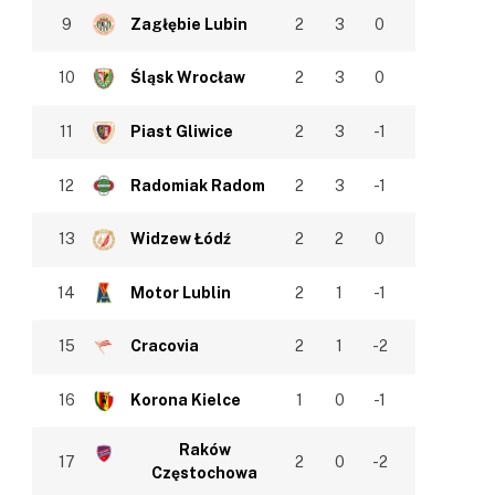
9
Zagłębie Lubin
2
3
0
10
Śląsk Wrocław
2
3
0
In
11
Piast Gliwice
2
3
-1
12
Radomiak Radom
2
3
-1
13
Widzew Łódź
2
2
0
14
Motor Lublin
2
1
-1
15
Cracovia
2
1
-2
16
Korona Kielce
1
0
-1
Raków
17
2
0
-2
Częstochowa