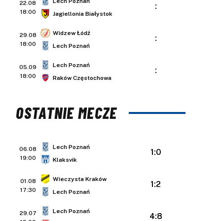
Lech Poznań
22.08
:
18:00
Jagiellonia Białystok
Widzew Łódź
29.08
:
18:00
Lech Poznań
Lech Poznań
05.09
:
18:00
Raków Częstochowa
OSTATNIE MECZE
Lech Poznań
06.08
1:0
19:00
Klaksvik
Wieczysta Kraków
01.08
1:2
17:30
Lech Poznań
Lech Poznań
29.07
4:8