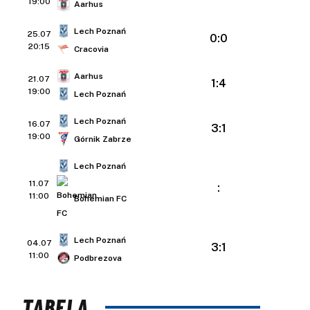
19:00
Aarhus
Lech Poznań
25.07
0:0
20:15
Cracovia
Aarhus
21.07
1:4
19:00
Lech Poznań
Lech Poznań
16.07
3:1
19:00
Górnik Zabrze
Lech Poznań
11.07
:
11:00
Bohemian FC
Lech Poznań
04.07
3:1
11:00
Podbrezova
TABELA