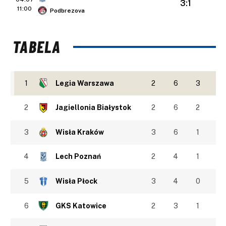
3:1
11:00
Podbrezova
TABELA
1
Legia Warszawa
2
6
3
2
Jagiellonia Białystok
2
6
2
3
Wisła Kraków
3
6
1
4
Lech Poznań
2
4
1
5
Wisła Płock
3
4
0
6
GKS Katowice
2
3
1