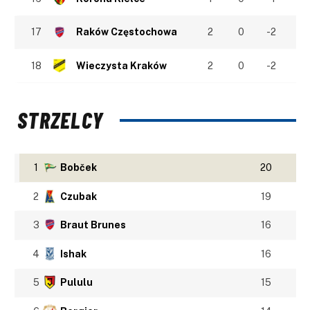
17
Raków Częstochowa
2
0
-2
18
Wieczysta Kraków
2
0
-2
STRZELCY
1
Bobček
20
2
Czubak
19
3
Braut Brunes
16
4
Ishak
16
5
Pululu
15