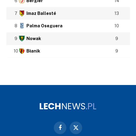
6
Bergier
14
7
Imaz Ballesté
13
8
Palma Oseguera
10
9
Nowak
9
10
Błanik
9
Facebook
X