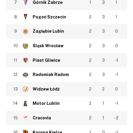
7
Górnik Zabrze
1
3
1
8
Pogoń Szczecin
2
3
1
9
Zagłębie Lubin
2
3
0
10
Śląsk Wrocław
2
3
0
11
Piast Gliwice
2
3
-1
12
Radomiak Radom
2
3
-1
13
Widzew Łódź
2
2
0
14
Motor Lublin
2
1
-1
15
Cracovia
2
1
-2
16
Korona Kielce
1
0
-1