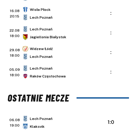
Wisła Płock
16.08
:
20:15
Lech Poznań
Lech Poznań
22.08
:
18:00
Jagiellonia Białystok
Widzew Łódź
29.08
:
18:00
Lech Poznań
Lech Poznań
05.09
:
18:00
Raków Częstochowa
OSTATNIE MECZE
Lech Poznań
06.08
1:0
19:00
Klaksvik