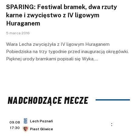
SPARING: Festiwal bramek, dwa rzuty
karne i zwycięstwo z IV ligowym
Huraganem
5 marca 2016
Wiara Lecha zwyciężyła z IV ligowym Huraganem
Pobiedziska na trzy tygodnie przed inauguracją okręgówki.
Pięknej urody bramkami popisali się Wyka,…
NADCHODZĄCE MECZE
Lech Poznań
09.08
:
17:30
Piast Gliwice