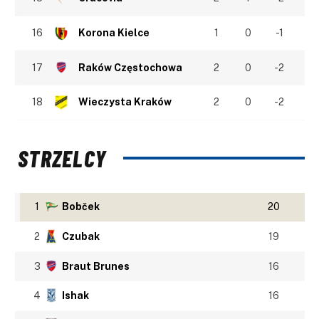
16
Korona Kielce
1
0
-1
17
Raków Częstochowa
2
0
-2
18
Wieczysta Kraków
2
0
-2
STRZELCY
1
Bobček
20
2
Czubak
19
3
Braut Brunes
16
4
Ishak
16