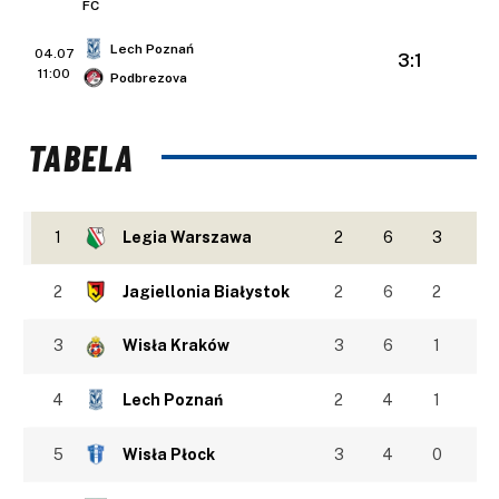
Lech Poznań
04.07
3:1
11:00
Podbrezova
TABELA
1
Legia Warszawa
2
6
3
2
Jagiellonia Białystok
2
6
2
3
Wisła Kraków
3
6
1
4
Lech Poznań
2
4
1
5
Wisła Płock
3
4
0