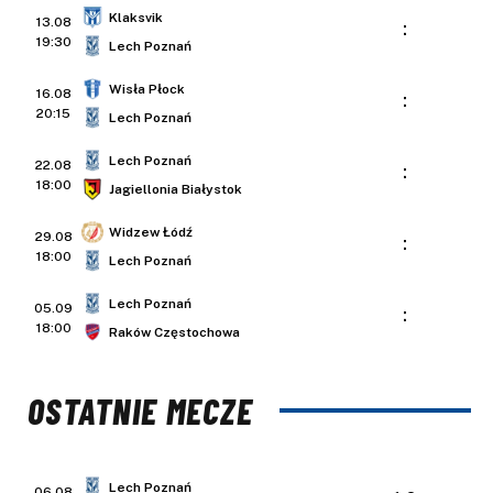
Klaksvik
13.08
:
19:30
Lech Poznań
Wisła Płock
16.08
:
20:15
Lech Poznań
Lech Poznań
22.08
:
18:00
Jagiellonia Białystok
Widzew Łódź
29.08
:
18:00
Lech Poznań
Lech Poznań
05.09
:
18:00
Raków Częstochowa
OSTATNIE MECZE
Lech Poznań
06.08