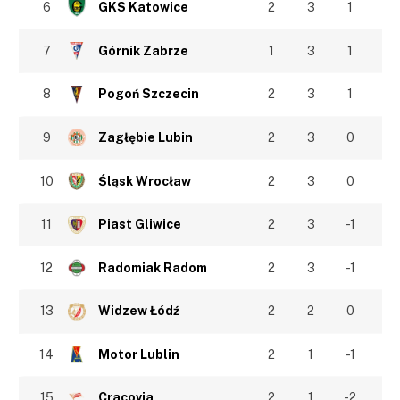
6
GKS Katowice
2
3
1
7
Górnik Zabrze
1
3
1
8
Pogoń Szczecin
2
3
1
9
Zagłębie Lubin
2
3
0
10
Śląsk Wrocław
2
3
0
11
Piast Gliwice
2
3
-1
12
Radomiak Radom
2
3
-1
13
Widzew Łódź
2
2
0
14
Motor Lublin
2
1
-1
15
Cracovia
2
1
-2