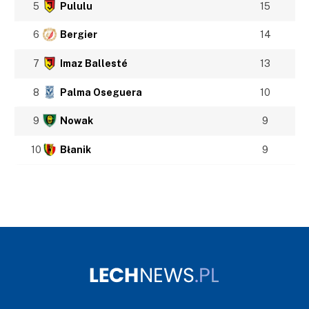
5
Pululu
15
6
Bergier
14
7
Imaz Ballesté
13
8
Palma Oseguera
10
9
Nowak
9
10
Błanik
9