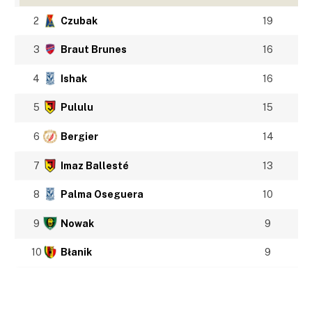
2
Czubak
19
3
Braut Brunes
16
4
Ishak
16
5
Pululu
15
6
Bergier
14
7
Imaz Ballesté
13
8
Palma Oseguera
10
9
Nowak
9
10
Błanik
9