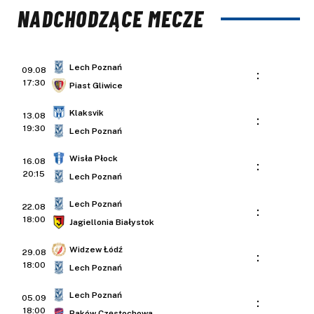
NADCHODZĄCE MECZE
Lech Poznań
09.08
:
17:30
Piast Gliwice
Klaksvik
13.08
:
19:30
Lech Poznań
Wisła Płock
16.08
:
20:15
Lech Poznań
Lech Poznań
22.08
:
18:00
Jagiellonia Białystok
Widzew Łódź
29.08
:
18:00
Lech Poznań
Lech Poznań
05.09
:
18:00
Raków Częstochowa