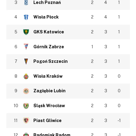
3
Lech Poznań
2
4
1
4
Wisła Płock
2
4
1
5
GKS Katowice
2
3
1
6
Górnik Zabrze
1
3
1
7
Pogoń Szczecin
2
3
1
8
Wisła Kraków
2
3
0
9
Zagłębie Lubin
2
3
0
10
Śląsk Wrocław
2
3
0
11
Piast Gliwice
2
3
-1
12
Radomiak Radom
2
3
-1