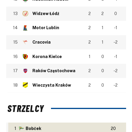
13
Widzew Łódź
2
2
0
14
Motor Lublin
2
1
-1
15
Cracovia
2
1
-2
16
Korona Kielce
1
0
-1
17
Raków Częstochowa
2
0
-2
18
Wieczysta Kraków
2
0
-2
STRZELCY
1
Bobček
20