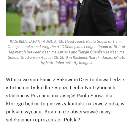
KASHIMA, JAPAN - AUGUST 28: Head coach Paulo Sousa of Tianjin
Quanjian looks on during the AFC Champions League Round of 16 first
leg match between Kashima Antlers and Tianjin Quanjian at Kashima
Soccer Stadium on August 28, 2018 in Kashima, Ibaraki, Japan. (Photo
by Matt Roberts/Getty Images)
Wtorkowe spotkanie z Rakowem Częstochowa będzie
istotne nie tylko dla zespołu Lecha. Na trybunach
stadionu w Poznaniu ma zasiąść Paulo Sousa, dla
którego będzie to pierwszy kontakt na żywo z piłką w
polskim wydaniu. Kogo może obserwować nowy
selekcjoner reprezentacji Polski?