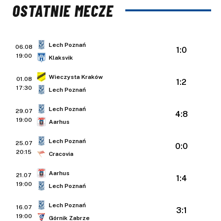
OSTATNIE MECZE
Lech Poznań
06.08
1:0
19:00
Klaksvik
Wieczysta Kraków
01.08
1:2
17:30
Lech Poznań
Lech Poznań
29.07
4:8
19:00
Aarhus
Lech Poznań
25.07
0:0
20:15
Cracovia
Aarhus
21.07
1:4
19:00
Lech Poznań
Lech Poznań
16.07
3:1
19:00
Górnik Zabrze