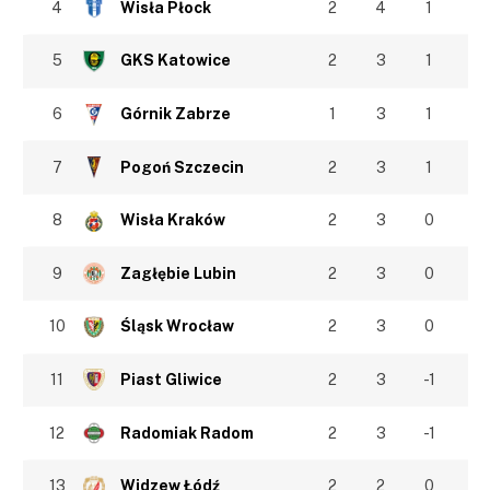
4
Wisła Płock
2
4
1
5
GKS Katowice
2
3
1
6
Górnik Zabrze
1
3
1
7
Pogoń Szczecin
2
3
1
8
Wisła Kraków
2
3
0
9
Zagłębie Lubin
2
3
0
10
Śląsk Wrocław
2
3
0
11
Piast Gliwice
2
3
-1
12
Radomiak Radom
2
3
-1
13
Widzew Łódź
2
2
0