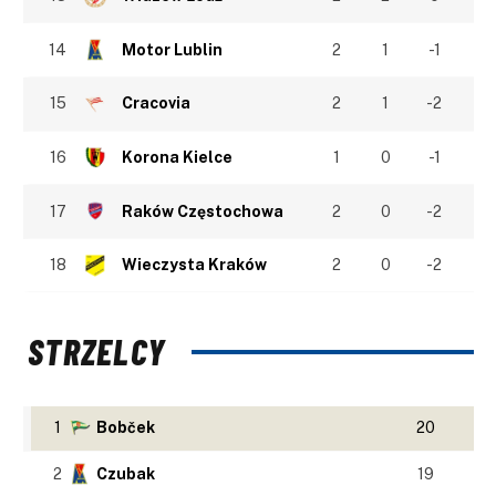
14
Motor Lublin
2
1
-1
15
Cracovia
2
1
-2
16
Korona Kielce
1
0
-1
17
Raków Częstochowa
2
0
-2
18
Wieczysta Kraków
2
0
-2
STRZELCY
1
Bobček
20
2
Czubak
19