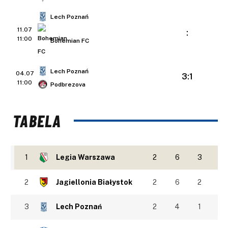
Lech Poznań
11.07
:
11:00
Bohemian FC
Lech Poznań
04.07
3:1
11:00
Podbrezova
TABELA
1
Legia Warszawa
2
6
3
2
Jagiellonia Białystok
2
6
2
3
Lech Poznań
2
4
1