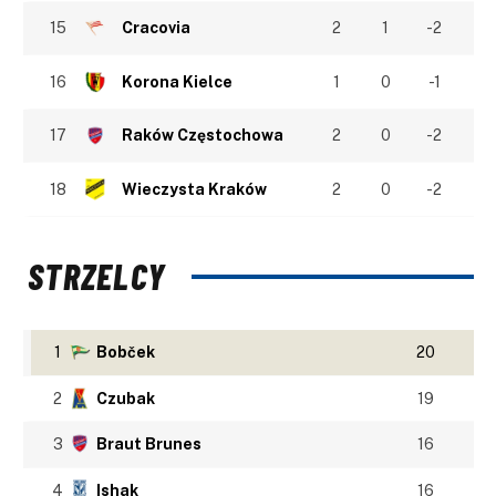
15
Cracovia
2
1
-2
16
Korona Kielce
1
0
-1
17
Raków Częstochowa
2
0
-2
18
Wieczysta Kraków
2
0
-2
STRZELCY
1
Bobček
20
2
Czubak
19
3
Braut Brunes
16
4
Ishak
16