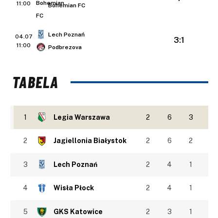
11:00
Bohemian FC
Lech Poznań
04.07
3:1
11:00
Podbrezova
TABELA
1
Legia Warszawa
2
6
3
2
Jagiellonia Białystok
2
6
2
3
Lech Poznań
2
4
1
4
Wisła Płock
2
4
1
5
GKS Katowice
2
3
1