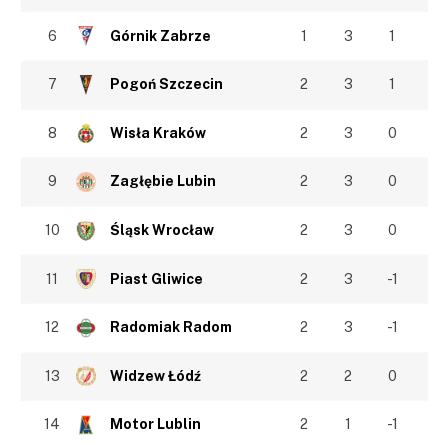
6
Górnik Zabrze
1
3
1
7
Pogoń Szczecin
2
3
1
8
Wisła Kraków
2
3
0
9
Zagłębie Lubin
2
3
0
10
Śląsk Wrocław
2
3
0
11
Piast Gliwice
2
3
-1
12
Radomiak Radom
2
3
-1
13
Widzew Łódź
2
2
0
14
Motor Lublin
2
1
-1