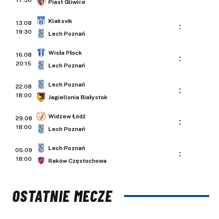
17:30
Piast Gliwice
Klaksvik
13.08
:
19:30
Lech Poznań
Wisła Płock
16.08
:
20:15
Lech Poznań
Lech Poznań
22.08
:
18:00
Jagiellonia Białystok
Widzew Łódź
29.08
:
18:00
Lech Poznań
Lech Poznań
05.09
:
18:00
Raków Częstochowa
OSTATNIE MECZE