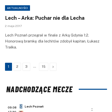
AKTUALNOŚCI
Lech – Arka: Puchar nie dla Lecha
2 maja 2017
Lech Poznań przegrał w finale z Arką Gdynia 1:2.
Honorową bramkę dla lechitów zdobył kapitan, Łukasz
Trałka.
…
Next
1
2
3
15
NADCHODZĄCE MECZE
Lech Poznań
09.08
: