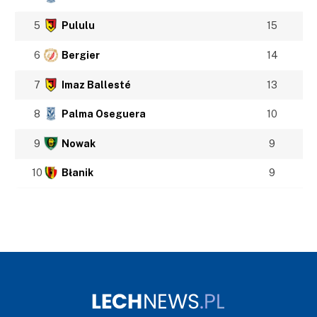
5
Pululu
15
6
Bergier
14
7
Imaz Ballesté
13
8
Palma Oseguera
10
9
Nowak
9
10
Błanik
9