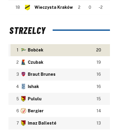
18
Wieczysta Kraków
2
0
-2
STRZELCY
1
Bobček
20
2
Czubak
19
3
Braut Brunes
16
4
Ishak
16
5
Pululu
15
6
Bergier
14
7
Imaz Ballesté
13