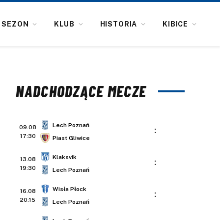
SEZON
KLUB
HISTORIA
KIBICE
NADCHODZĄCE MECZE
Lech Poznań
09.08
:
17:30
Piast Gliwice
Klaksvik
13.08
:
19:30
Lech Poznań
Wisła Płock
16.08
:
20:15
Lech Poznań