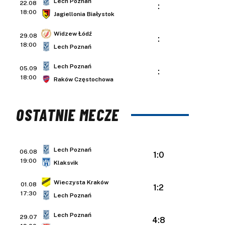
Lech Poznań
22.08
:
18:00
Jagiellonia Białystok
Widzew Łódź
29.08
:
18:00
Lech Poznań
Lech Poznań
05.09
:
18:00
Raków Częstochowa
OSTATNIE MECZE
Lech Poznań
06.08
1:0
19:00
Klaksvik
Wieczysta Kraków
01.08
1:2
17:30
Lech Poznań
Lech Poznań
29.07
4:8