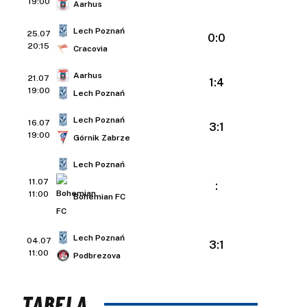
19:00
Aarhus
Lech Poznań
25.07
0:0
20:15
Cracovia
Aarhus
21.07
1:4
19:00
Lech Poznań
Lech Poznań
16.07
3:1
19:00
Górnik Zabrze
Lech Poznań
11.07
:
11:00
Bohemian FC
Lech Poznań
04.07
3:1
11:00
Podbrezova
TABELA