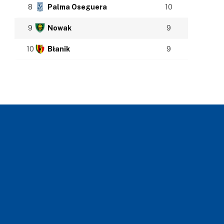
8
Palma Oseguera
10
9
Nowak
9
10
Błanik
9