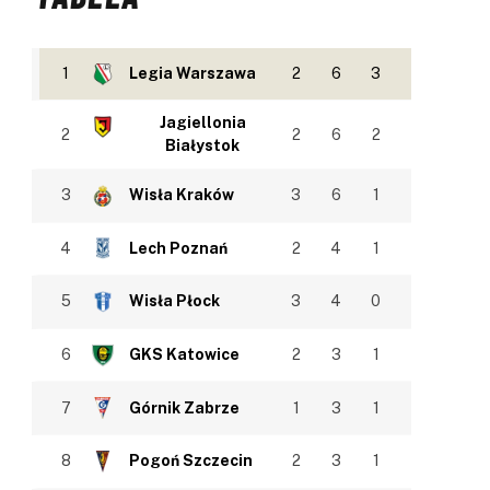
1
Legia Warszawa
2
6
3
Jagiellonia
2
2
6
2
Białystok
3
Wisła Kraków
3
6
1
4
Lech Poznań
2
4
1
5
Wisła Płock
3
4
0
6
GKS Katowice
2
3
1
7
Górnik Zabrze
1
3
1
8
Pogoń Szczecin
2
3
1