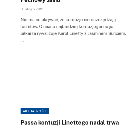
3 lutego 2015
Nie ma co ukrywać, że kontuzje nie oszczędzają
lechitów. O miano najbardziej kontuzjogennego
piłkarza rywalizuje Karol Linetty z Jasminem Buriciem.
…
AKTUALNOŚCI
Passa kontuzji Linettego nadal trwa