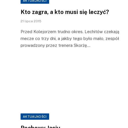
AKTUALNOŚCI
Kto zagra, a kto musi się leczyć?
21 lipca 2015
Przed Kolejorzem trudno okres. Lechitów czekają
mecze co trzy dni, a jakby tego było mało, zespół
prowadzony przez trenera Skorżę…
AKTUALNOŚCI
Pechowy Jasiu