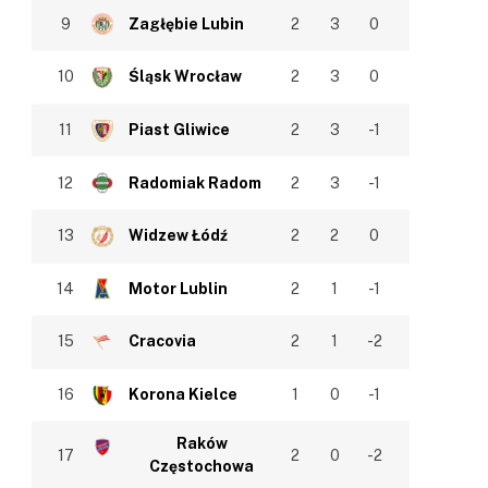
9
Zagłębie Lubin
2
3
0
10
Śląsk Wrocław
2
3
0
11
Piast Gliwice
2
3
-1
12
Radomiak Radom
2
3
-1
13
Widzew Łódź
2
2
0
14
Motor Lublin
2
1
-1
15
Cracovia
2
1
-2
16
Korona Kielce
1
0
-1
Raków
17
2
0
-2
Częstochowa