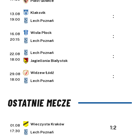
Piast Gliwice
Klaksvik
13.08
:
19:00
Lech Poznań
Wisła Płock
16.08
:
20:15
Lech Poznań
Lech Poznań
22.08
:
18:00
Jagiellonia Białystok
Widzew Łódź
29.08
:
18:00
Lech Poznań
OSTATNIE MECZE
Wieczysta Kraków
01.08
1:2
17:30
Lech Poznań