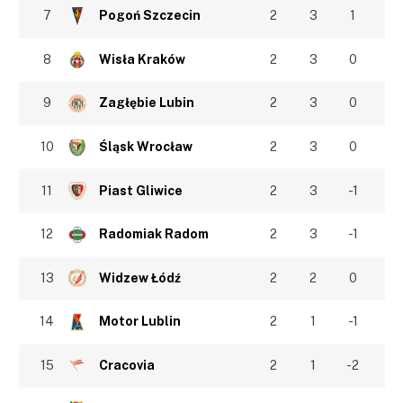
7
Pogoń Szczecin
2
3
1
8
Wisła Kraków
2
3
0
9
Zagłębie Lubin
2
3
0
10
Śląsk Wrocław
2
3
0
11
Piast Gliwice
2
3
-1
12
Radomiak Radom
2
3
-1
13
Widzew Łódź
2
2
0
14
Motor Lublin
2
1
-1
15
Cracovia
2
1
-2