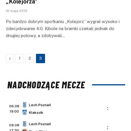
„Kolejorza”
10 maja 2013
Po bardzo dobrym spotkaniu „Kolejorz” wygrał wysoko i
zdecydowanie 4:0. Kibole na bramki czekali jednak do
drugiej połowy, a zdobywali…
Previous
1
2
3
NADCHODZĄCE MECZE
Lech Poznań
06.08
:
19:00
Klaksvik
Lech Poznań
09.08
:
17:30