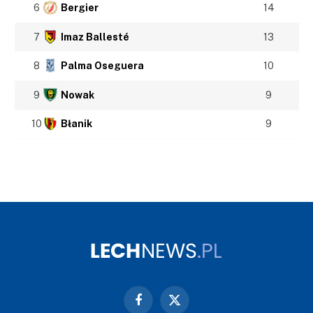
6
Bergier
14
7
Imaz Ballesté
13
8
Palma Oseguera
10
9
Nowak
9
10
Błanik
9
Facebook
X