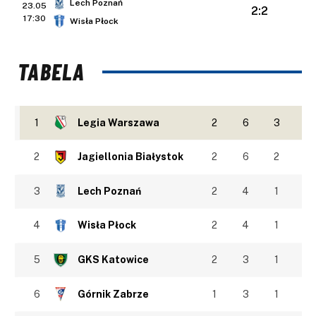
Lech Poznań
23.05
2:2
17:30
Wisła Płock
TABELA
1
Legia Warszawa
2
6
3
2
Jagiellonia Białystok
2
6
2
3
Lech Poznań
2
4
1
4
Wisła Płock
2
4
1
5
GKS Katowice
2
3
1
6
Górnik Zabrze
1
3
1