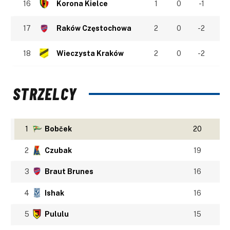
16
Korona Kielce
1
0
-1
17
Raków Częstochowa
2
0
-2
18
Wieczysta Kraków
2
0
-2
STRZELCY
1
Bobček
20
2
Czubak
19
3
Braut Brunes
16
4
Ishak
16
5
Pululu
15