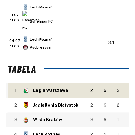
Lech Poznań
11.07
:
11:00
Bohemian FC
Lech Poznań
04.07
3:1
11:00
Podbrezova
TABELA
1
Legia Warszawa
2
6
3
2
Jagiellonia Białystok
2
6
2
3
Wisła Kraków
3
6
1
4
Lech Poznań
2
4
1