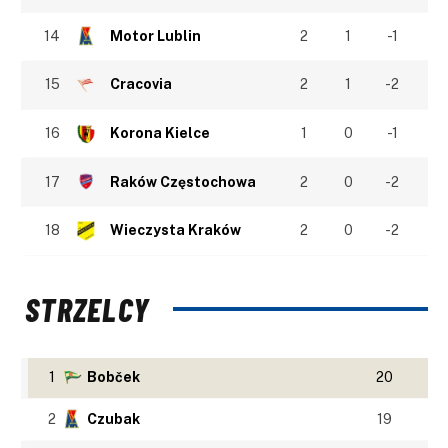
14
Motor Lublin
2
1
-1
15
Cracovia
2
1
-2
16
Korona Kielce
1
0
-1
17
Raków Częstochowa
2
0
-2
18
Wieczysta Kraków
2
0
-2
STRZELCY
1
Bobček
20
2
Czubak
19