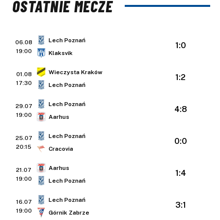
OSTATNIE MECZE
Lech Poznań
06.08
1:0
19:00
Klaksvik
Wieczysta Kraków
01.08
1:2
17:30
Lech Poznań
Lech Poznań
29.07
4:8
19:00
Aarhus
Lech Poznań
25.07
0:0
20:15
Cracovia
Aarhus
21.07
1:4
19:00
Lech Poznań
Lech Poznań
16.07
3:1
19:00
Górnik Zabrze