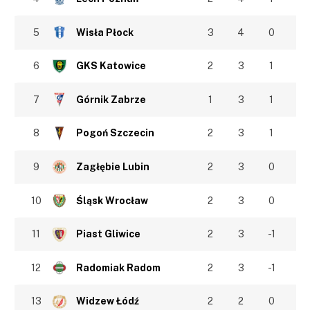
5
Wisła Płock
3
4
0
6
GKS Katowice
2
3
1
7
Górnik Zabrze
1
3
1
8
Pogoń Szczecin
2
3
1
9
Zagłębie Lubin
2
3
0
10
Śląsk Wrocław
2
3
0
11
Piast Gliwice
2
3
-1
12
Radomiak Radom
2
3
-1
13
Widzew Łódź
2
2
0