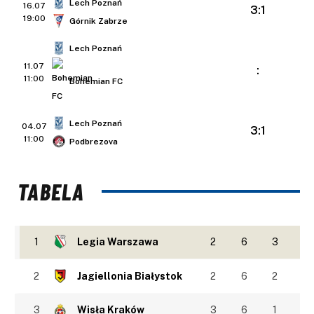
Lech Poznań
16.07
3:1
19:00
Górnik Zabrze
Lech Poznań
11.07
:
11:00
Bohemian FC
Lech Poznań
04.07
3:1
11:00
Podbrezova
TABELA
1
Legia Warszawa
2
6
3
2
Jagiellonia Białystok
2
6
2
3
Wisła Kraków
3
6
1