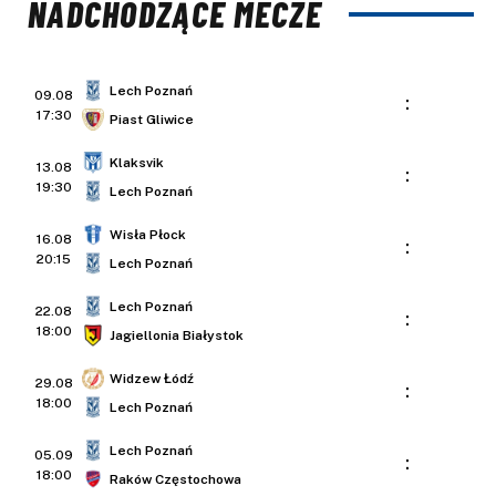
NADCHODZĄCE MECZE
Lech Poznań
09.08
:
17:30
Piast Gliwice
Klaksvik
13.08
:
19:30
Lech Poznań
Wisła Płock
16.08
:
20:15
Lech Poznań
Lech Poznań
22.08
:
18:00
Jagiellonia Białystok
Widzew Łódź
29.08
:
18:00
Lech Poznań
Lech Poznań
05.09
:
18:00
Raków Częstochowa