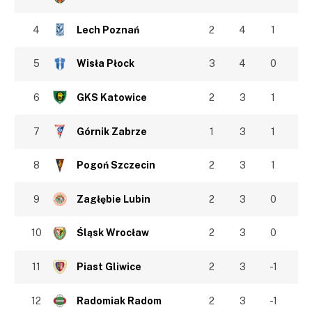
4
Lech Poznań
2
4
1
5
Wisła Płock
3
4
0
6
GKS Katowice
2
3
1
7
Górnik Zabrze
1
3
1
8
Pogoń Szczecin
2
3
1
9
Zagłębie Lubin
2
3
0
10
Śląsk Wrocław
2
3
0
11
Piast Gliwice
2
3
-1
12
Radomiak Radom
2
3
-1