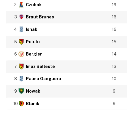
2
Czubak
19
3
Braut Brunes
16
4
Ishak
16
5
Pululu
15
6
Bergier
14
7
Imaz Ballesté
13
8
Palma Oseguera
10
9
Nowak
9
10
Błanik
9